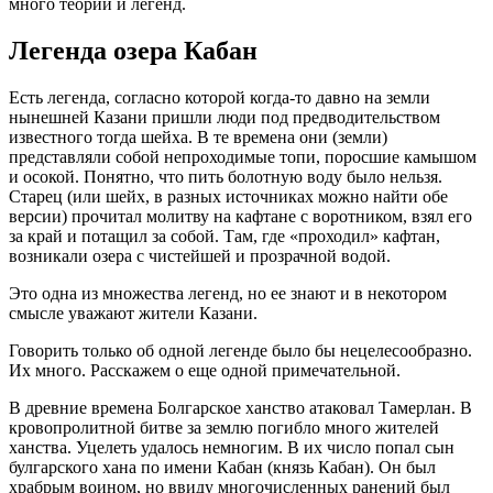
много теорий и легенд.
Легенда озера Кабан
Есть легенда, согласно которой когда-то давно на земли
нынешней Казани пришли люди под предводительством
известного тогда шейха. В те времена они (земли)
представляли собой непроходимые топи, поросшие камышом
и осокой. Понятно, что пить болотную воду было нельзя.
Старец (или шейх, в разных источниках можно найти обе
версии) прочитал молитву на кафтане с воротником, взял его
за край и потащил за собой. Там, где «проходил» кафтан,
возникали озера с чистейшей и прозрачной водой.
Это одна из множества легенд, но ее знают и в некотором
смысле уважают жители Казани.
Говорить только об одной легенде было бы нецелесообразно.
Их много. Расскажем о еще одной примечательной.
В древние времена Болгарское ханство атаковал Тамерлан. В
кровопролитной битве за землю погибло много жителей
ханства. Уцелеть удалось немногим. В их число попал сын
булгарского хана по имени Кабан (князь Кабан). Он был
храбрым воином, но ввиду многочисленных ранений был