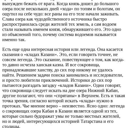
вынужден бежать от врага. Когда князь дошел до большого
озера после нескольких дней «хода» по топям и болотам, он
ощутил на себе чудо: все раны на его теле начали заживать.
Слава озера как чудодейственного источника быстро
распространилась среди жителей тех земель, а сам водоем
стали называть именем князя, обнаружившего его. Это одно
из объяснений того, почему система водоемов называется
именно так.
Есть еще одна интересная история или легенда. Она касается
сказания о «кладах Казани». Это, если говорить точнее, не
совсем легенда. Это сказание, повествующее о том, как когда-
то давно исчезла ханская казна. И все сокровища,
принадлежавшие ханству, до сих пор никому не удалось
найти. Решением задачи поиска занимались и исследователи,
и просто любители приключений. Историки до сих пор
пытаются разгадать загадку «кладов Казани». Одни говорят,
что сокровища следует искать на дне озера Нижний Кабан,
другие полагают, что они «спрятаны» в Верхнем. Есть и такая
точка зрения, согласно которой искать «клады» нужно в
протоках. Чье мнение верно – неизвестно. Ясно одно: легенда
о сокровищах озера Кабан в Казани является одной из тех,
которые сильно будоражат умы не только местных жителей,
но и людей, интересующихся историей Татарстана и его
столицы.