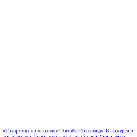
«Татарстан на
максимум! Автобус+Теплоход». В экскурсию
все включено. Программа тура 4 дня / 3 ночи. Сезон весна —