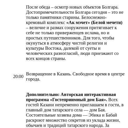
После обеда – осмотр новых объектов Болгара.
Достопримечательности Болгара сегодня – это не
только памятники старины. Белоснежно-
кремовый комплекс
«Ак мэчет» (Белой мечети)
– величие и размах сооружения притягивает к
себе не только приверженцев ислама, но и
простых путешественников. Для того, чтобы
окунуться в атмосферу чистой религии и
культуры Востока, далекой от суеты и
человеческих разногласий, люди приезжают со
всех концов страны.
Возвращение в Казань. Свободное время в центре
20:00
города.
Дополнительно: Авторская интерактивная
программа «Гостеприимный дом Бая».
Всех
гостей Казани непременно приглашаем в гости, в
главный дом татарского села — дом Бая.
Состоятельные хозяева дома — Эбика и Бабай
раскроют множество секретов из уклада жизни,
обычаев и традиций татарского народа. За