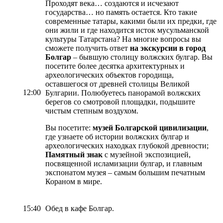
Проходят века… создаются и исчезают
государства… но память остается. Кто такие
современные татары, какими были их предки, где
они жили и где находится исток мусульманской
культуры Татарстана? На многие вопросы вы
сможете получить ответ
на экскурсии в город
Болгар
– бывшую столицу волжских булгар. Вы
посетите более десятка архитектурных и
археологических объектов городища,
оставшегося от древней столицы Великой
12:00
Булгарии. Полюбуетесь панорамой волжских
берегов со смотровой площадки, подышите
чистым степным воздухом.
Вы посетите:
музей Болгарской цивилизации
,
где узнаете об истории волжских булгар и
археологических находках глубокой древности;
Памятный знак
с музейной экспозицией,
посвященной исламизации булгар, и главным
экспонатом музея – самым большим печатным
Кораном в мире.
15:40
Обед в кафе Болгар.