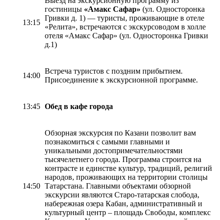
Выезд на экскурсионную программу из
гостиницы
«Амакс Сафар»
(ул. Односторонка
Гривки д. 1) — туристы, проживающие в отеле
13:15
«Релита», встречаются с экскурсоводом в холле
отеля «Амакс Сафар» (ул. Односторонка Гривки
д.1)
Встреча туристов с поздним прибытием.
14:00
Присоединение к экскурсионной программе.
13:45
Обед в кафе города
Обзорная экскурсия по Казани позволит вам
познакомиться с самыми главными и
уникальными достопримечательностями
тысячелетнего города. Программа строится на
контрасте и единстве культур, традиций, религий
народов, проживающих на территории столицы
14:50
Татарстана. Главными объектами обзорной
экскурсии являются Старо-татарская слобода,
набережная озера Кабан, административный и
культурный центр – площадь Свободы, комплекс