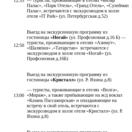
— туристы, проживающие в отелях «Биляр
12:35
Палас», «Парк Отель», «Гранд Отель», «Сулейман
Палас», встречаются с экскурсоводом в холле
отеля «IT Park» (ул. Петербургская д.52)
Выезд на экскурсионную программу из
гостиницы
«Ногай»
(ул. Профсоюзная д.16 Б) —
туристы, проживающие в отелях «Азимут»,
12:50
«Шаляпин» ,«Татарстан» встречаются с
экскурсоводом в холле отеля «Ногай» (ул.
Профсоюзная д.16Б)
Выезд на экскурсионную программу из
гостиницы
«Кристалл»
(ул. Р. Яхина д.8)
— туристы, проживающие в отелях «Волга»,
«Мираж», а также прибывающие на ж/д вокзал
13:00
«Казань Пассажирская» и опаздывающие на
встречу в свой отель, встречаются с
экскурсоводом в холле отеля «Кристалл» (ул. Р.
Яхина д.8)