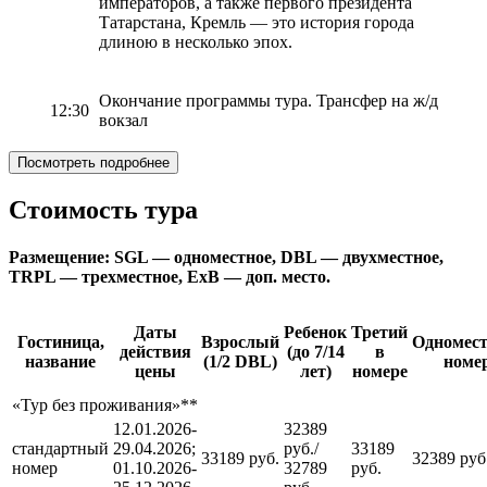
императоров, а также первого президента
Татарстана, Кремль — это история города
длиною в несколько эпох.
Окончание программы тура. Трансфер на ж/д
12:30
вокзал
Посмотреть подробнее
Стоимость тура
Размещение:
SGL
— одноместное,
DBL
— двухместное,
TRPL
— трехместное,
ExB
— доп. место.
Даты
Ребенок
Третий
Гостиница,
Взрослый
Одномес
действия
(до 7/14
в
название
(1/2 DBL)
номе
цены
лет)
номере
«Тур без проживания»**
12.01.2026-
32389
стандартный
29.04.2026;
руб./
33189
33189 руб.
32389 руб
номер
01.10.2026-
32789
руб.