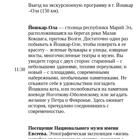
Выезд на экскурсионную программу в г. Йошкар
–Ола (150 км).
Йошкар-Ола
— столица республики Марий Эл,
расположившаяся на берегах реки Малая
Кокшага, притока Волги. Достаточно один раз
побывать в Йошкар-Оле, чтобы поверить в ее
красоту – зеленые бульвары и улицы, изящные
мосты, многочисленные театры и музеи. Вы
увидите город с двух сторон: старинный – с
небольшими зданиями, тихими переулками; и
11:30
новый – с площадями, современными
набережными, необычными памятниками. Не
откажите себе в удовольствии погладить
Йошкина кота, или полюбоваться на памятник
воеводе Ноготкову-Оболенскому, или загадать
желание у Петра и Февроньи. Здесь оживает
история, причудливо соединившись с
современностью.
Посещение Национального музея имени
Евсеева.
Этнографическая экспозиция «жизнь