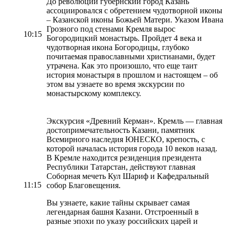
До революции губернский город Казань
ассоциировался с обретением чудотворной иконы
– Казанской иконы Божьей Матери. Указом Ивана
Грозного под стенами Кремля вырос
10:15
Богородицкий монастырь. Пройдет 4 века и
чудотворная икона Богородицы, глубоко
почитаемая православными христианами, будет
утрачена. Как это произошло, что еще таит
история монастыря в прошлом и настоящем – об
этом вы узнаете во время экскурсии по
монастырскому комплексу.
Экскурсия «Древний Керман». Кремль — главная
достопримечательность Казани, памятник
Всемирного наследия ЮНЕСКО, крепость, с
которой началась история города 10 веков назад.
В Кремле находится резиденция президента
Республики Татарстан, действуют главная
Соборная мечеть Кул Шариф и Кафедральный
11:15
собор Благовещения.
Вы узнаете, какие тайны скрывает самая
легендарная башня Казани. Отстроенный в
разные эпохи по указу российских царей и