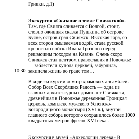
Гривки, д.1)
Экскурсия «Сказание о земле Свияжской».
Там, где Свияга сливается с Волгой, стоит,
словно ожившая сказка Пушкина об острове
Буяне, остров-град Свияжск. Высокая гора, со
всех сторон омываемая водой, стала русской
крепостью войска Ивана Грозного перед
решающим походом на Казань. Очень скоро
Свияжск стал центром православия в Поволжье
— заблестели купола церквей, забурлила,
10:30
закипела жизнь во граде том…
В ходе экскурсии осмотр храмовых ансамблей:
Собор Всех Скорбящих Радость — одна из
главных архитектурных доминант Свияжска,
древнейшая в Поволжье деревянная Троицкая
церковь, комплекс мужского Успенско-
Богородицкого монастыря (XVI в.), внутри
главного собора которого сохранилось более 1000
квадратных метров фресок XVI века..
Экскурсия в музей «Археологии дерева» В