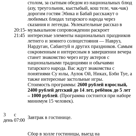
столом, за сытным обедом из национальных блюд
(азу, треугольник, кыстыбый, кош теле, чак-чак)
дорогим гостям Эбика и Бабай расскажут о
любимых блюдах татарского народа через
сказания и легенды. Увлекательные рассказ в
20:15-
музыкальном сопровождении раскроет
21:45
интересные элементы национальных праздников
летнего и зимнего солнцестояния — Навруз,
Нардуган, Сабантуй и других праздников. Самым
сокровенным и интересным в завершении вечера
станет знакомство через игру актеров с
национальными традициями и обычаями
татарского народа. Вас ждут знакомства с
понятиями Су юлы, Аулок Ой, Никах, Бэби Туе, а
также интересные застольные игры.
Стоимость программы:
2600 рублей взрослый,
2400 рублей детский до 14 лет, ребёнок до 5 лет
– 1000 рублей
. (Программа состоится при наборе
минимум 15 человек).
3
с
Завтрак в гостинице.
день
07:00
Сбор в холле гостиницы, выезд на