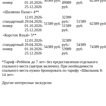
50389 руб.
62389 руб
номер
01.10.2026-
49989
руб.
25.12.2026
руб.
«Шаляпин Палас» 4**
12.01.2026-
32389
стандартный
29.04.2026;
руб./
51589
51589 руб.
62389 руб
номер
01.10.2026-
51589
руб.
25.12.2026
руб.
«Корстон Royal» 5**
12.01.2026-
32389
стандартный
29.04.2026;
руб./
54389
54389 руб.
74389 руб
номер
01.10.2026-
53989
руб.
25.12.2026
руб.
*Тариф «Ребёнок до 7 лет» без предоставления отдельного
спального места (завтрак включен). При необходимости
спального места нужно бронировать по тарифу «Школьник 8-
14 лет»
Другие интересные экскурсии