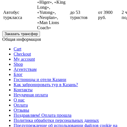
«Higer», «King
Long»,
Автобус
«Yutong»,
до 53
от 3900
2 
туркласса
«Neoplan»,
туристов
руб.
по
«Man Lions
Coach»
Заказать трансфер
Общая информация
Cart
Checkout
My account
Shop
Агентствам
Блог
Гостиницы и отели Казани
Как забронировать тур в Казань?
Контакты
Неудачная оплата
О нас
Оплата
Отзывы
Поздравляем! Оплата прошла
Политика обработки персональных данных
Предупреждение об использовании файлов cookie на