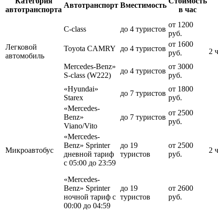
Категория
Стоимость
Автотранспорт
Вместимость
автотранспорта
в час
от 1200
C-class
до 4 туристов
руб.
от 1600
Легковой
Toyota CAMRY
до 4 туристов
2 
руб.
автомобиль
Mercedes-Benz»
от 3000
до 4 туристов
S-class (W222)
руб.
«Hyundai»
от 1800
до 7 туристов
Starex
руб.
«Mercedes-
от 2500
Benz»
до 7 туристов
руб.
Viano/Vito
«Mercedes-
Benz» Sprinter
до 19
от 2500
Микроавтобус
2 
дневной тариф
туристов
руб.
с 05:00 до 23:59
«Mercedes-
Benz» Sprinter
до 19
от 2600
ночной тариф с
туристов
руб.
00:00 до 04:59