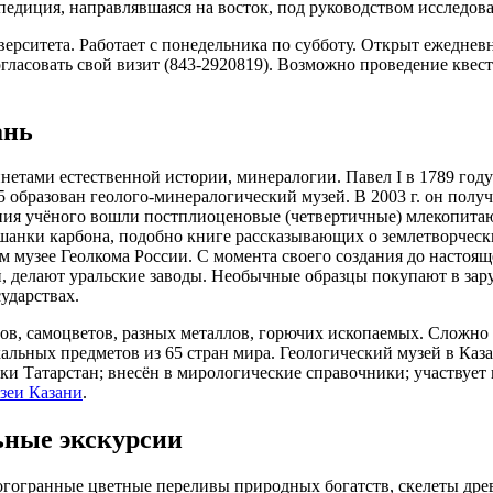
диция, направлявшаяся на восток, под руководством исследоват
ерситета. Работает с понедельника по субботу. Открыт ежедневно
ласовать свой визит (843-2920819). Возможно проведение квес
ань
инетами естественной истории, минералогии. Павел I в 1789 го
образован геолого-минералогический музей. В 2003 г. он получ
ия учёного вошли постплиоценовые (четвертичные) млекопитающ
шанки карбона, подобно книге рассказывающих о землетворческ
м музее Геолкома России. С момента своего создания до настоя
, делают уральские заводы. Необычные образцы покупают в зар
ударствах.
ов, самоцветов, разных металлов, горючих ископаемых. Сложно
альных предметов из 65 стран мира. Геологический музей в Каза
ики Татарстан; внесён в мирологические справочники; участвуе
зеи Казани
.
ьные экскурсии
огогранные цветные переливы природных богатств, скелеты дре