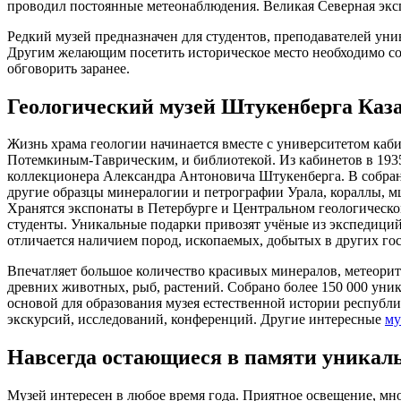
проводил постоянные метеонаблюдения. Великая Северная экспе
Редкий музей предназначен для студентов, преподавателей унив
Другим желающим посетить историческое место необходимо сог
обговорить заранее.
Геологический музей Штукенберга Каз
Жизнь храма геологии начинается вместе с университетом каб
Потемкиным-Таврическим, и библиотекой. Из кабинетов в 1935 
коллекционера Александра Антоновича Штукенберга. В собран
другие образцы минералогии и петрографии Урала, кораллы, м
Хранятся экспонаты в Петербурге и Центральном геологическо
студенты. Уникальные подарки привозят учёные из экспедиций
отличается наличием пород, ископаемых, добытых в других гос
Впечатляет большое количество красивых минералов, метеорит
древних животных, рыб, растений. Собрано более 150 000 уник
основой для образования музея естественной истории республ
экскурсий, исследований, конференций. Другие интересные
му
Навсегда остающиеся в памяти уникал
Музей интересен в любое время года. Приятное освещение, мн