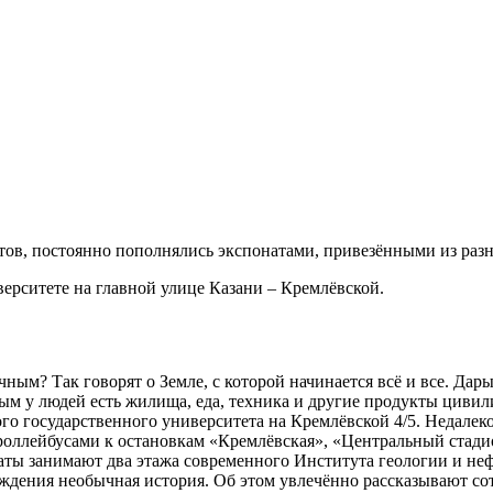
тов, постоянно пополнялись экспонатами, привезёнными из раз
верситете на главной улице Казани – Кремлёвской.
ым? Так говорят о Земле, с которой начинается всё и все. Дар
рым у людей есть жилища, еда, техника и другие продукты циви
ого государственного университета на Кремлёвской 4/5. Недале
роллейбусами к остановкам «Кремлёвская», «Центральный стади
наты занимают два этажа современного Института геологии и н
еждения необычная история. Об этом увлечённо рассказывают сот