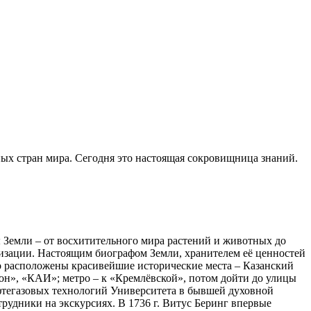
ных стран мира. Сегодня это настоящая сокровищница знаний.
ы Земли – от восхитительного мира растений и животных до
лизации. Настоящим биографом Земли, хранителем её ценностей
ко расположены красивейшие исторические места – Казанский
он», «КАИ»; метро – к «Кремлёвской», потом дойти до улицы
ефтегазовых технологий Университета в бывшей духовной
рудники на экскурсиях. В 1736 г. Витус Беринг впервые