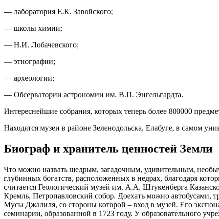
— лаборатория Е.К. Завойского;
— школы химии;
— Н.И. Лобачевского;
— этнографии;
— археологии;
— Обсерватории астрономии им. В.П. Энгельгардта.
Интереснейшие собрания, которых теперь более 800000 предме
Находятся музеи в районе Зеленодольска, Елабуге, в самом уни
Биограф и хранитель ценностей Земли
Что можно назвать щедрым, загадочным, удивительным, необычн
глубинных богатств, расположенных в недрах, благодаря кото
считается Геологический музей им. А.А. Штукенберга Казанск
Кремль, Петропавловский собор. Доехать можно автобусами, т
Мусы Джалиля, со стороны которой – вход в музей. Его экспо
семинарии, образованной в 1723 году. У образовательного учр