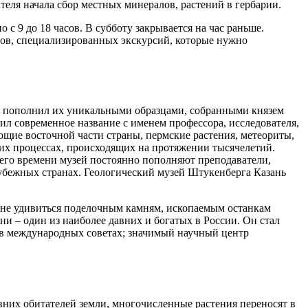
еля начала сбор местных минералов, растений в гербарии.
 с 9 до 18 часов. В субботу закрывается на час раньше.
тов, специализированных экскурсий, которые нужно
ду пополнил их уникальными образцами, собранными князем
ил современное название с именем профессора, исследователя,
ие восточной части страны, пермские растения, метеориты,
их процессах, происходящих на протяжении тысячелетий.
щего времени музей постоянно пополняют преподаватели,
убежных странах. Геологический музей Штукенберга Казань
 не удивиться поделочным камням, ископаемым останкам
ни – один из наиболее давних и богатых в России. Он стал
т в международных советах; значимый научный центр
вних обитателей земли, многочисленные растения переносят в