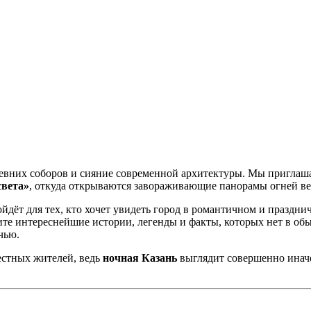
евних соборов и сияние современной архитектуры. Мы приглаша
света»
, откуда открываются завораживающие панорамы огней ве
йдёт для тех, кто хочет увидеть город в романтичном и празд
те интереснейшие истории, легенды и факты, которых нет в об
чью.
местных жителей, ведь
ночная Казань
выглядит совершенно иначе